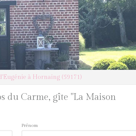
d'Eugénie à Hornaing (59171)
os du Carme, gîte "La Maison
Prénom