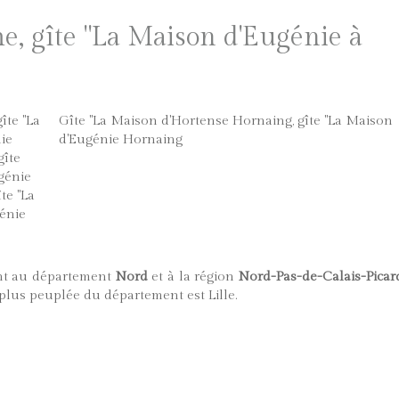
e, gîte "La Maison d'Eugénie à
gîte "La
Gîte "La Maison d'Hortense Hornaing
,
gîte "La Maison
ie
d'Eugénie Hornaing
gîte
génie
îte "La
génie
ent au département
Nord
et à la région
Nord-Pas-de-Calais-Picar
a plus peuplée du département est Lille.